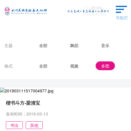
导航栏
首页
主题
全部
舞蹈
音乐
本馆概况
格式
全部
视频
多图
群文动态
艺术欣赏
羌保区成果
楷书斗方-梁清宝
场馆预约
发布时间：2019-03-13
广场舞蹈
书法
其他