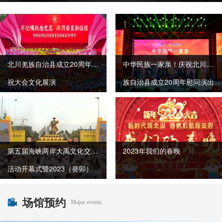
北川羌族自治县成立20周年庆
中华民族一家亲！庆祝北川羌
祝大会文化展演
族自治县成立20周年慰问演出
第五届海峡两岸大禹文化交流
2023年我们的春晚
活动开幕式暨2023（癸卯）
年大禹诞辰祭祀典礼
场馆预约
Major events