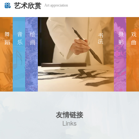
艺术欣赏
Art appreciation
舞
音
绘
摄
戏
书法
蹈
乐
画
影
曲
友情链接
Links