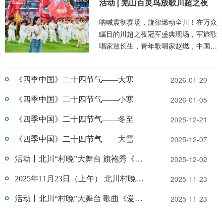
活动 | 羌山百灵鸟放歌川超之夜
呐喊震彻赛场，旋律燃动全川！在万众
瞩目的川超之夜冠军盛典现场，军旅歌
唱家敖长生，青年歌唱家赵燃，中国唱
将王饼以及羌山百灵鸟寇毕妮登台献唱
爆款歌曲《大四川》，将禹羌大地的赤
2026-01-20
《四季中国》二十四节气——大寒
诚与巴蜀儿女的自豪融进嘹亮歌声，为
这场全民足球盛会增添浓厚文化亮色。
2026-01-05
《四季中国》二十四节气——小寒
2025-12-21
《四季中国》二十四节气——冬至
2025-12-07
《四季中国》二十四节气——大雪
2025-12-02
活动丨北川“村晚”大舞台 旗袍秀《烟
2025-11-23
2025年11月23日（上午） 北川村晚
雨唱杨州》
2025-11-23
活动丨北川“村晚”大舞台 歌曲《爱情
——快手直播|快手村晚大舞台