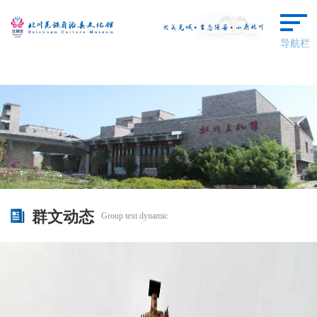
导航栏
首页
本馆概况
群文动态
艺术欣赏
群文动态
Group text dynamic
羌保区成果
场馆预约
广场舞蹈