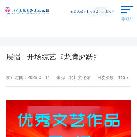
导航栏
首页
本馆概况
展播 | 开场综艺《龙腾虎跃》
群文动态
发布时间：2026-05-11 来源：北川文化馆 阅读次数：1135
艺术欣赏
羌保区成果
场馆预约
广场舞蹈