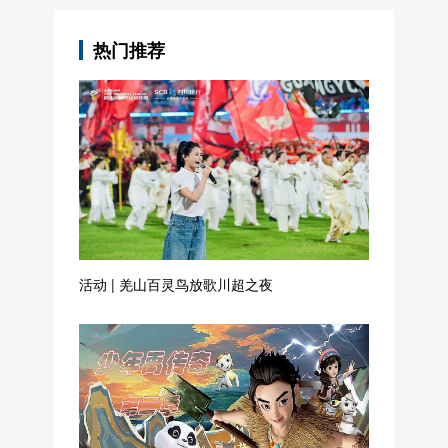
活动 | 羌山百灵鸟放歌川超之夜