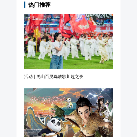
活动 | 羌山百灵鸟放歌川超之夜