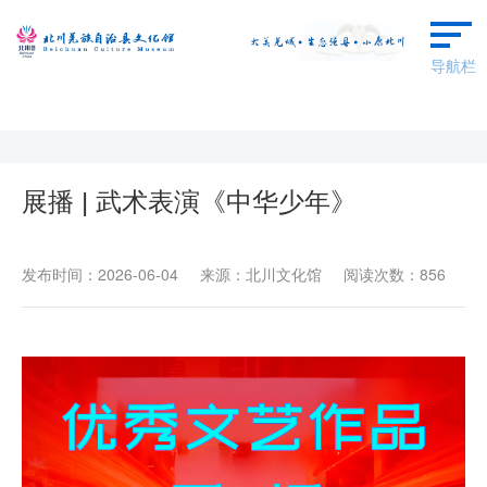
导航栏
首页
本馆概况
展播 | 武术表演《中华少年》
群文动态
发布时间：2026-06-04 来源：北川文化馆 阅读次数：856
艺术欣赏
羌保区成果
场馆预约
广场舞蹈