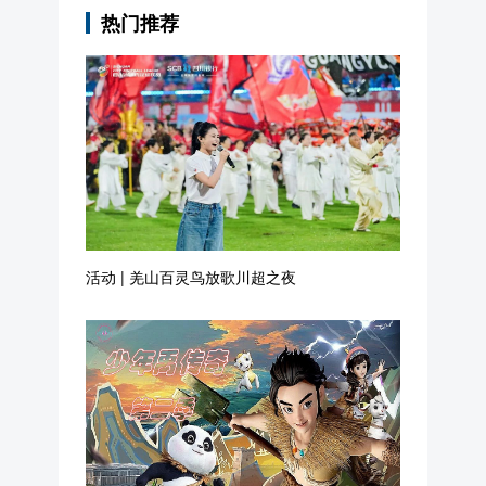
活动 | 羌山百灵鸟放歌川超之夜