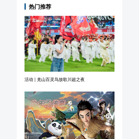
活动 | 羌山百灵鸟放歌川超之夜