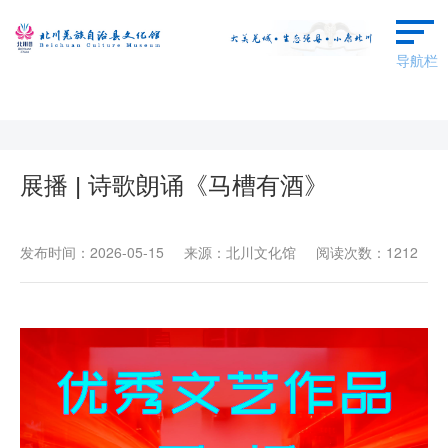
导航栏
首页
本馆概况
展播 | 诗歌朗诵《马槽有酒》
群文动态
发布时间：2026-05-15 来源：北川文化馆 阅读次数：1212
艺术欣赏
羌保区成果
场馆预约
广场舞蹈